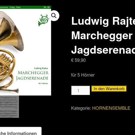
Ludwig Rajt
Marchegger
Jagdserena
€
59,90
für 5 Hörner
Ludwig
In den Warenkorb
Rajter:
Marchegger
Kategorie:
HORNENSEMBLE
Jagdserenade
Menge
che Informationen