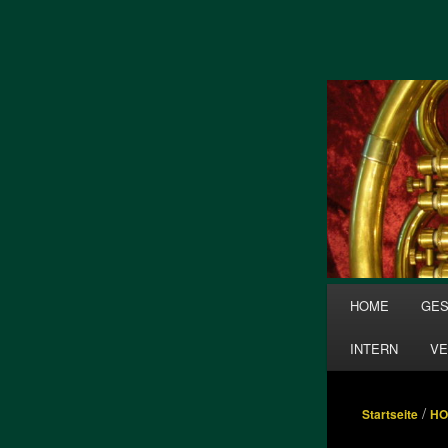
Zum
Inhalt
wechseln
Hauptmenü
HOME
GES
INTERN
VE
/
Startseite
HO