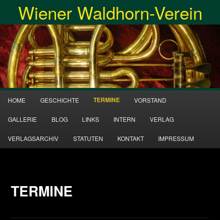
Wiener Waldhorn-Verein
Zum
Inhalt
Suche
wechseln
Hauptmenü
TERMINE
HOME
GESCHICHTE
VORSTAND
GALLERIE
BLOG
LINKS
INTERN
VERLAG
VERLAGSARCHIV
STATUTEN
KONTAKT
IMPRESSUM
TERMINE