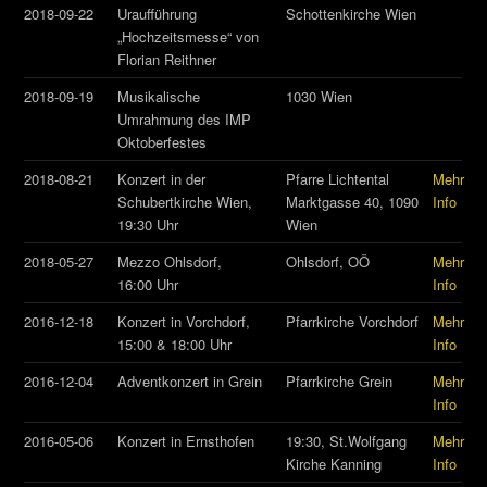
2018-09-22
Uraufführung
Schottenkirche Wien
„Hochzeitsmesse“ von
Florian Reithner
2018-09-19
Musikalische
1030 Wien
Umrahmung des IMP
Oktoberfestes
2018-08-21
Konzert in der
Pfarre Lichtental
Mehr
Schubertkirche Wien,
Marktgasse 40, 1090
Info
19:30 Uhr
Wien
2018-05-27
Mezzo Ohlsdorf,
Ohlsdorf, OÖ
Mehr
16:00 Uhr
Info
2016-12-18
Konzert in Vorchdorf,
Pfarrkirche Vorchdorf
Mehr
15:00 & 18:00 Uhr
Info
2016-12-04
Adventkonzert in Grein
Pfarrkirche Grein
Mehr
Info
2016-05-06
Konzert in Ernsthofen
19:30, St.Wolfgang
Mehr
Kirche Kanning
Info