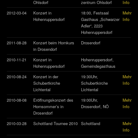
Ohlsdorf
zentrum Ohlsdorf
Info
2012-03-04
Konzert in
18:00, Festsaal
Mehr
Hohenruppersdorf
Gasthaus „Schwarzer
Info
Adler“, 2223
Hohenruppersdorf
2011-08-28
Konzert beim Hornkurs
Drosendorf
in Drosendorf
2010-11-21
Konzert in
Hohenruppersdorf,
Hohenruppersdorf
Gemeindegasthaus
2010-08-24
Konzert in der
19:30Uhr,
Mehr
Schubertkirche
Schubertkirche
Info
Lichtental
Lichtental
2010-08-08
Eröffnungskonzert des
19:00Uhr,
Mehr
Hornsommer’s in
Drosendorf, NÖ
Info
Drosendorf
2010-03-28
Schottland Tournee 2010
Schottland
Mehr
Info