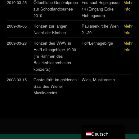
2010-03-25
Öffentliche Generalprobe
Festsaal Hegelgasse
Mehr
zur Schottlandtournee
14 (Eingang Ecke
Info
2010
Fichtegasse)
2009-06-05
Konzert zur langen
Paulanerkirche Wien
Mehr
Nacht der Kirchen
21.30
Info
2009-03-28
Konzert des WWV in
Hof/Leithagebirge
Mehr
Hof/Leitha­­gebirge 19.30
Info
(im Rahmen des
Bezirks­blas­orchester­
konzerts)
2008-03-15
Gastauftritt im goldenen
Wien, Musikverein
Saal des Wiener
Musikvereins
English (UK)
Deutsch