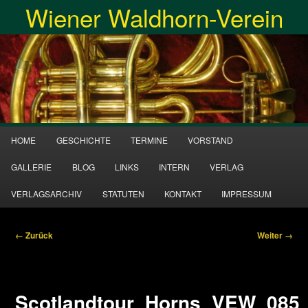
Wiener Waldhorn-Verein
Zum
Inhalt
Suche
wechseln
Hauptmenü
HOME
GESCHICHTE
TERMINE
VORSTAND
GALLERIE
BLOG
LINKS
INTERN
VERLAG
VERLAGSARCHIV
STATUTEN
KONTAKT
IMPRESSUM
Bilder-
← Zurück
Weiter →
Navigation
Scotlandtour_Horns_VEW_085